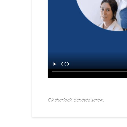
Ok sherlock, achetez serein.