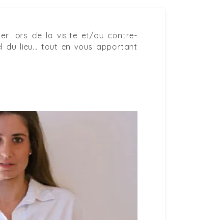
r lors de la visite et/ou contre-
tiel du lieu… tout en vous apportant