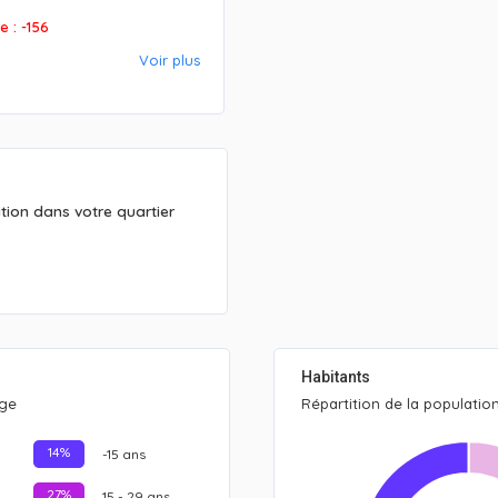
e : -156
Voir plus
tion dans votre quartier
Habitants
âge
Répartition de la populatio
14%
-15 ans
27%
15 - 29 ans