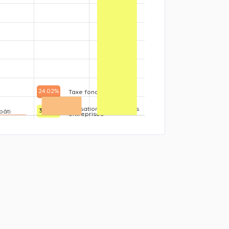
24.02%
Taxe foncier bâti
Côtisation fonciere des
31.02%
bâti
entreprises