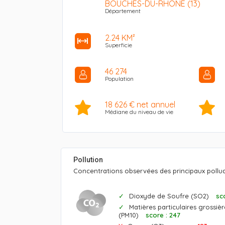
BOUCHES-DU-RHÔNE (13)
Département
2.24 KM²
Superficie
46 274
Population
18 626 € net annuel
Médiane du niveau de vie
Pollution
Concentrations observées des principaux polluan
Dioxyde de Soufre (SO2)
sco
Matières particulaires grossiè
(PM10)
score : 247