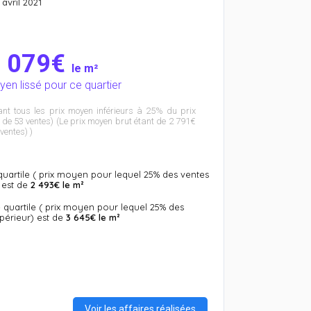
 avril 2021
3 079€
le m²
yen lissé pour ce quartier
ant tous les prix moyen inférieurs à 25% du prix
de 53 ventes) (Le prix moyen brut étant de 2 791€
ventes) )
uartile ( prix moyen pour lequel 25% des ventes
 est de
2 493€ le m²
 quartile ( prix moyen pour lequel 25% des
périeur) est de
3 645€ le m²
Voir les affaires réalisées