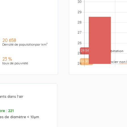
20 658
Densité de populationpar km²
28.56%
Taxe habitation
23 %
24.99%
Taxe foncier non 
taux de pauvreté
ts dans l'air
re : 221
res de diamètre < 10µm