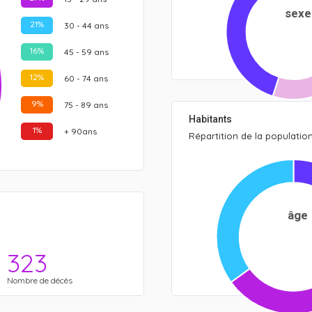
sexe
21%
30 - 44 ans
16%
45 - 59 ans
12%
60 - 74 ans
9%
75 - 89 ans
Habitants
1%
+ 90ans
Répartition de la populatio
âge
323
Nombre de décès