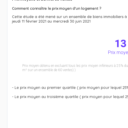
Comment connaître le prix moyen d’un logement ?
Cette étude a été mené sur un ensemble de biens immobiliers à 
jeudi 11 février 2021 au mercredi 30 juin 2021
13
Prix moyen
Prix moyen obtenu en excluant tous les prix moyen inférieurs à 25% du
m² sur un ensemble de 60 ventes) )
- Le prix moyen au premier quartile ( prix moyen pour lequel 25
- Le prix moyen au troisième quartile ( prix moyen pour lequel 