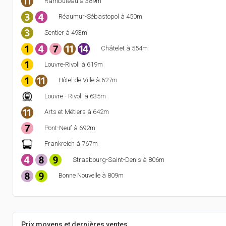
Rambuteau à 389m
Réaumur-Sébastopol à 450m
Sentier à 493m
Châtelet à 554m
Louvre-Rivoli à 619m
Hôtel de Ville à 627m
Louvre - Rivoli à 635m
Arts et Métiers à 642m
Pont-Neuf à 692m
Frankreich à 767m
Strasbourg-Saint-Denis à 806m
Bonne Nouvelle à 809m
Prix moyens et dernières ventes