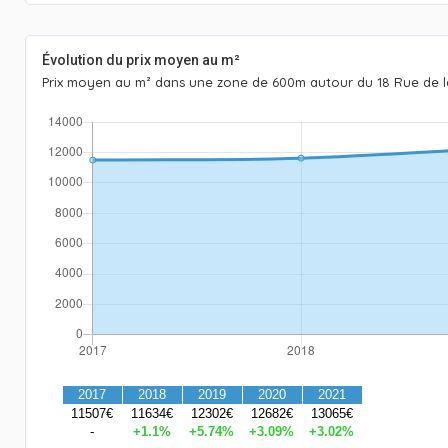
Évolution du prix moyen au m²
Prix moyen au m² dans une zone de 600m autour du 18 Rue de la 
2017
2018
2019
2020
2021
11507€
11634€
12302€
12682€
13065€
-
+1.1%
+5.74%
+3.09%
+3.02%