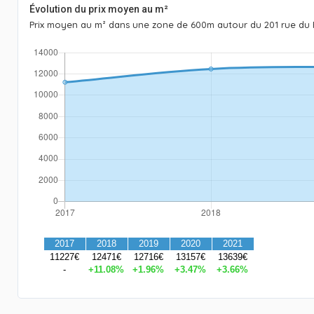
Évolution du prix moyen au m²
Prix moyen au m² dans une zone de 600m autour du 201 rue du 
2017
2018
2019
2020
2021
11227€
12471€
12716€
13157€
13639€
-
+11.08%
+1.96%
+3.47%
+3.66%