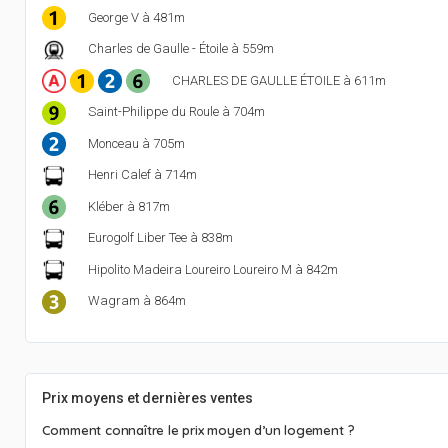
George V à 481m
Charles de Gaulle - Étoile à 559m
CHARLES DE GAULLE ÉTOILE à 611m
Saint-Philippe du Roule à 704m
Monceau à 705m
Henri Calef à 714m
Kléber à 817m
Eurogolf Liber Tee à 838m
Hipolito Madeira Loureiro Loureiro M à 842m
Wagram à 864m
Prix moyens et dernières ventes
Comment connaître le prix moyen d’un logement ?