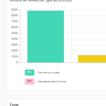
Nombre de familles par type de structure
8852
Familles en couple
971
Monoparentales Femme
Foyer