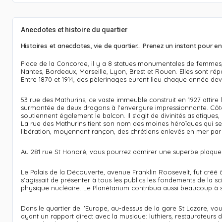
Anecdotes et histoire du quartier
Histoires et anecdotes, vie de quartier... Prenez un instant pour 
Place de la Concorde, il y a 8 statues monumentales de femmes, da
Nantes, Bordeaux, Marseille, Lyon, Brest et Rouen. Elles sont ré
Entre 1870 et 1914, des pèlerinages eurent lieu chaque année dev
53 rue des Mathurins, ce vaste immeuble construit en 1927 attire l
surmontée de deux dragons à l'envergure impressionnante. Côté 
soutiennent également le balcon. Il s'agit de divinités asiatiques
La rue des Mathurins tient son nom des moines héroïques qui se 
libération, moyennant rançon, des chrétiens enlevés en mer par 
Au 281 rue St Honoré, vous pourrez admirer une superbe plaque d
Le Palais de la Découverte, avenue Franklin Roosevelt, fut créé à 
s'agissait de présenter à tous les publics les fondements de la sc
physique nucléaire. Le Planétarium contribua aussi beaucoup à s
Dans le quartier de l'Europe, au-dessus de la gare St Lazare, 
ayant un rapport direct avec la musique: luthiers, restaurateurs d